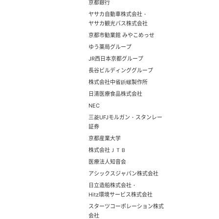
京都銀行
ヤサカ自動車株式会社・
ヤサカ観光バス株式会社
京都市勧業館 みやこめっせ
ゆう薬局グループ
JR西日本京都グループ
長谷ビルディンググループ
株式会社中省鋲螺製作所
日清医療食品株式会社
NEC
三菱UFJモルガン・スタンレー
証券
京都産業大学
株式会社ＪＴＢ
医療法人知音会
アシックスジャパン株式会社
日立造船株式会社・
Hitz環境サービス株式会社
スターツコーポレーション株式
会社