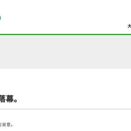
满落幕。
的谢意。